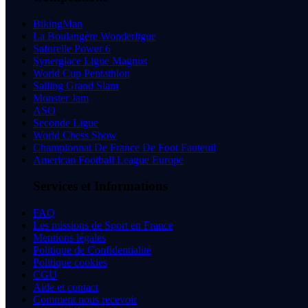
BikingMan
La Boulangère Wonderligue
Saforelle Power 6
Synerglace Ligue Magnus
World Cup Pentathlon
Sailing Grand Slam
Monster Jam
ASO
Seconde Ligue
World Chess Show
Championnat De France De Foot Fauteuil
American Football League Europe
Services et Informations
FAQ
Les missions de Sport en France
Mentions légales
Politique de Confidentialité
Politique cookies
CGU
Aide et contact
Comment nous recevoir