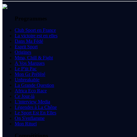
Programmes
Club Sport en France
La victoire est en elles
Dans Ma Fédé
Esprit Sport
Origines
Mma, Chill & Fight
A Vos Marques
Le P'tit Pac
Mon Gr Préféré
Unbreakable
La Grande Question
Africa Eco Race
Ce Jour-là
L'interview Media
Légendes à La Chêne
Le Sport Est En Elles
On S'enflamme
Mon Rituel
Compétitions