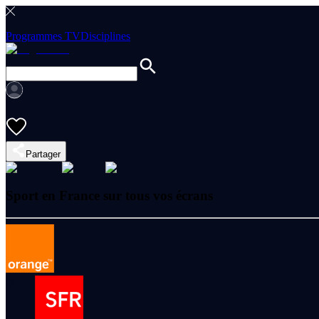
Programmes TV
Disciplines
Partager
Sport en France sur tous vos écrans