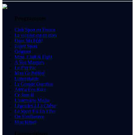
Programmes
Club Sport en France
La victoire est en elles
Dans Ma Fédé
Esprit Sport
Origines
Mma, Chill & Fight
A Vos Marques
Le P'tit Pac
Mon Gr Préféré
Unbreakable
La Grande Question
Africa Eco Race
Ce Jour-là
L'interview Media
Légendes à La Chêne
Le Sport Est En Elles
On S'enflamme
Mon Rituel
Compétitions