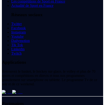
Les compétitions de Sport en France
Actualité de Sport en France
Réseaux sociaux
Twitter
Facebook
Instagram
Youtube
Dailymotion
Tik Tok
Linkedin
Twitch
Applications
Retrouvez le basket, le hockey sur glace, le volley et plus de 70
sports et compétitions en directs et tous nos programmes
gratuitement sur smartphone ou tablette. Le programme Tv de ce
soir et de ce weekend.
Partenaires