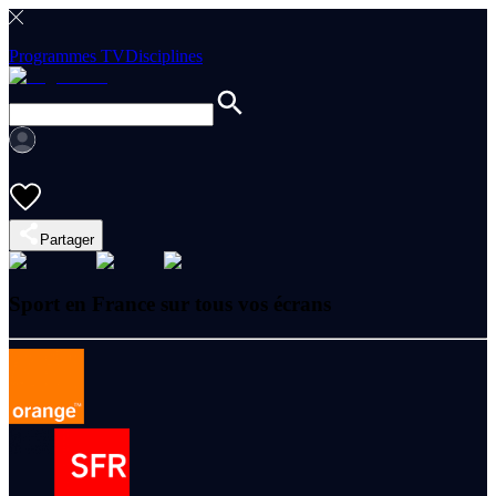
Programmes TV
Disciplines
Partager
Sport en France sur tous vos écrans