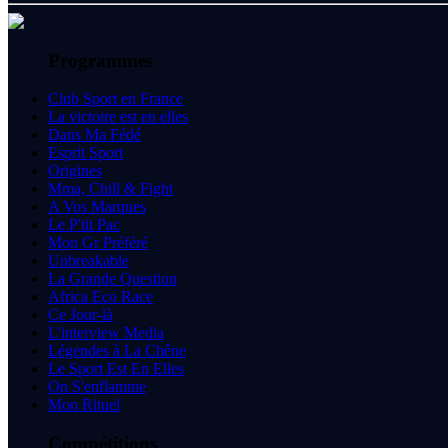
Programmes
Club Sport en France
La victoire est en elles
Dans Ma Fédé
Esprit Sport
Origines
Mma, Chill & Fight
A Vos Marques
Le P'tit Pac
Mon Gr Préféré
Unbreakable
La Grande Question
Africa Eco Race
Ce Jour-là
L'interview Media
Légendes à La Chêne
Le Sport Est En Elles
On S'enflamme
Mon Rituel
Compétitions