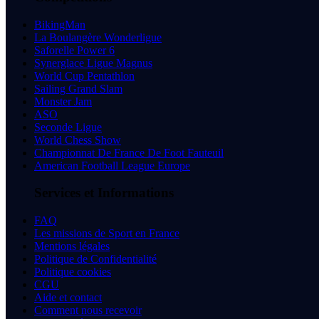
BikingMan
La Boulangère Wonderligue
Saforelle Power 6
Synerglace Ligue Magnus
World Cup Pentathlon
Sailing Grand Slam
Monster Jam
ASO
Seconde Ligue
World Chess Show
Championnat De France De Foot Fauteuil
American Football League Europe
Services et Informations
FAQ
Les missions de Sport en France
Mentions légales
Politique de Confidentialité
Politique cookies
CGU
Aide et contact
Comment nous recevoir