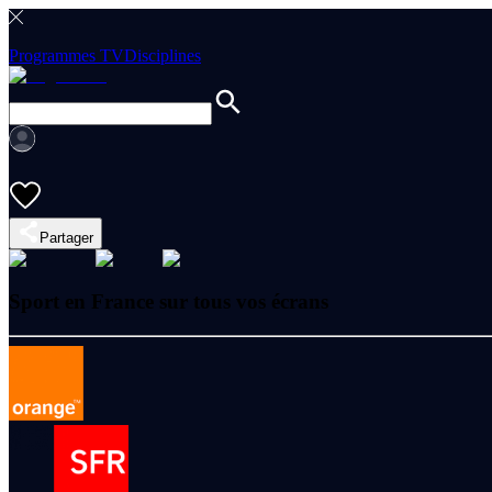
Programmes TV
Disciplines
Partager
Sport en France sur tous vos écrans