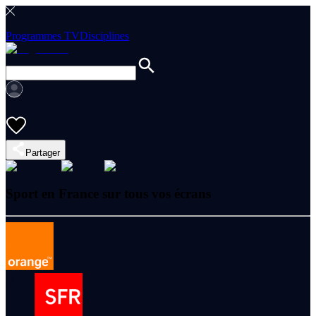
Programmes TV
Disciplines
Partager
Sport en France sur tous vos écrans