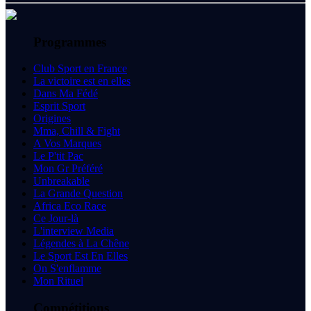
Programmes
Club Sport en France
La victoire est en elles
Dans Ma Fédé
Esprit Sport
Origines
Mma, Chill & Fight
A Vos Marques
Le P'tit Pac
Mon Gr Préféré
Unbreakable
La Grande Question
Africa Eco Race
Ce Jour-là
L'interview Media
Légendes à La Chêne
Le Sport Est En Elles
On S'enflamme
Mon Rituel
Compétitions