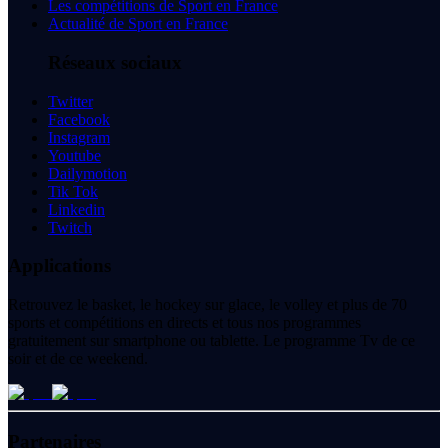
Les compétitions de Sport en France
Actualité de Sport en France
Réseaux sociaux
Twitter
Facebook
Instagram
Youtube
Dailymotion
Tik Tok
Linkedin
Twitch
Applications
Retrouvez le basket, le hockey sur glace, le volley et plus de 70
sports et compétitions en directs et tous nos programmes
gratuitement sur smartphone ou tablette. Le programme Tv de ce
soir et de ce weekend.
Partenaires