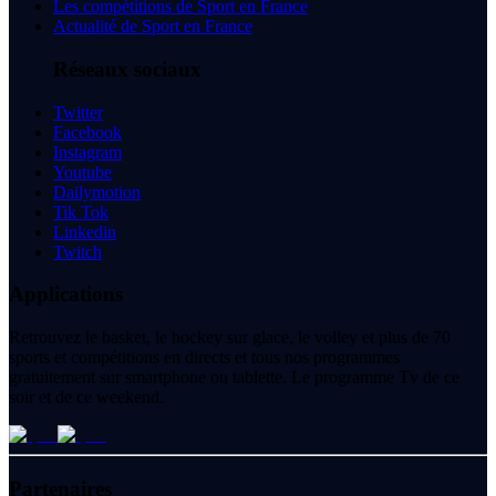
Les compétitions de Sport en France
Actualité de Sport en France
Réseaux sociaux
Twitter
Facebook
Instagram
Youtube
Dailymotion
Tik Tok
Linkedin
Twitch
Applications
Retrouvez le basket, le hockey sur glace, le volley et plus de 70
sports et compétitions en directs et tous nos programmes
gratuitement sur smartphone ou tablette. Le programme Tv de ce
soir et de ce weekend.
Partenaires