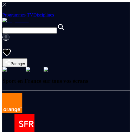
Programmes TV
Disciplines
Partager
Sport en France sur tous vos écrans