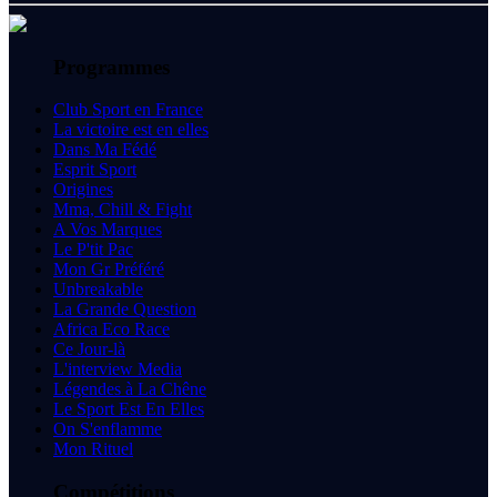
Programmes
Club Sport en France
La victoire est en elles
Dans Ma Fédé
Esprit Sport
Origines
Mma, Chill & Fight
A Vos Marques
Le P'tit Pac
Mon Gr Préféré
Unbreakable
La Grande Question
Africa Eco Race
Ce Jour-là
L'interview Media
Légendes à La Chêne
Le Sport Est En Elles
On S'enflamme
Mon Rituel
Compétitions