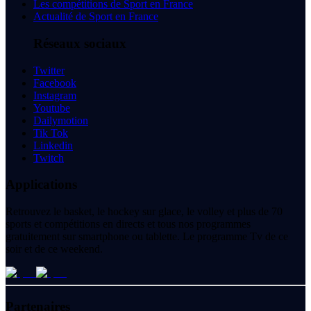
Les compétitions de Sport en France
Actualité de Sport en France
Réseaux sociaux
Twitter
Facebook
Instagram
Youtube
Dailymotion
Tik Tok
Linkedin
Twitch
Applications
Retrouvez le basket, le hockey sur glace, le volley et plus de 70
sports et compétitions en directs et tous nos programmes
gratuitement sur smartphone ou tablette. Le programme Tv de ce
soir et de ce weekend.
Partenaires