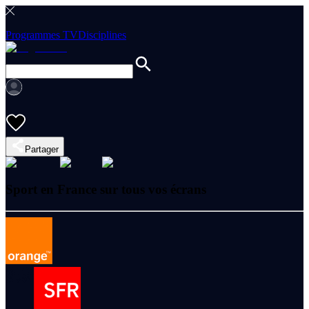
Programmes TV
Disciplines
Partager
Sport en France sur tous vos écrans