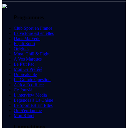
Programmes
Club Sport en France
La victoire est en elles
Dans Ma Fédé
Esprit Sport
Origines
Mma, Chill & Fight
A Vos Marques
Le P'tit Pac
Mon Gr Préféré
Unbreakable
La Grande Question
Africa Eco Race
Ce Jour-là
L'interview Media
Légendes à La Chêne
Le Sport Est En Elles
On S'enflamme
Mon Rituel
Compétitions