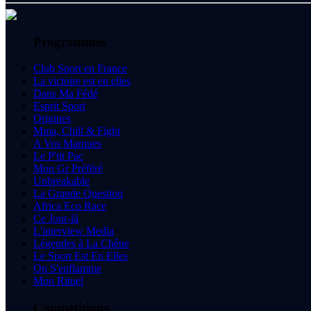
Programmes
Club Sport en France
La victoire est en elles
Dans Ma Fédé
Esprit Sport
Origines
Mma, Chill & Fight
A Vos Marques
Le P'tit Pac
Mon Gr Préféré
Unbreakable
La Grande Question
Africa Eco Race
Ce Jour-là
L'interview Media
Légendes à La Chêne
Le Sport Est En Elles
On S'enflamme
Mon Rituel
Compétitions