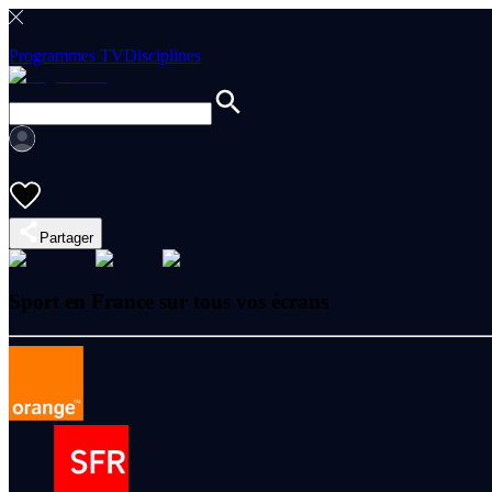
Programmes TV
Disciplines
Partager
Sport en France sur tous vos écrans