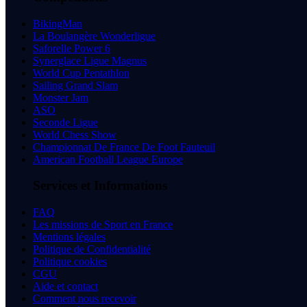
BikingMan
La Boulangère Wonderligue
Saforelle Power 6
Synerglace Ligue Magnus
World Cup Pentathlon
Sailing Grand Slam
Monster Jam
ASO
Seconde Ligue
World Chess Show
Championnat De France De Foot Fauteuil
American Football League Europe
Services et Informations
FAQ
Les missions de Sport en France
Mentions légales
Politique de Confidentialité
Politique cookies
CGU
Aide et contact
Comment nous recevoir