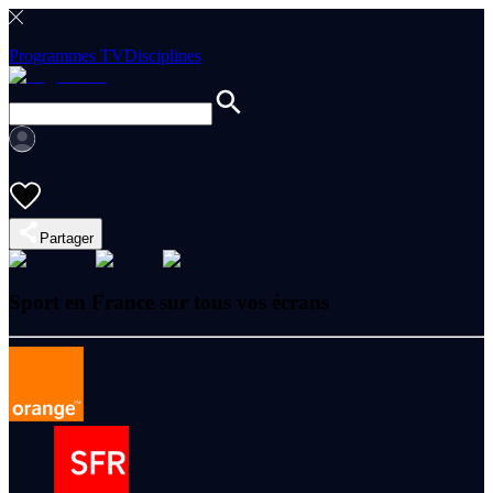
Programmes TV
Disciplines
Partager
Sport en France sur tous vos écrans