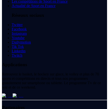
Les compétitions de Sport en France
Actualité de Sport en France
Réseaux sociaux
Twitter
Facebook
Instagram
Youtube
Dailymotion
Tik Tok
Linkedin
Twitch
Applications
Retrouvez le basket, le hockey sur glace, le volley et plus de 70
sports et compétitions en directs et tous nos programmes
gratuitement sur smartphone ou tablette. Le programme Tv de ce
soir et de ce weekend.
Partenaires