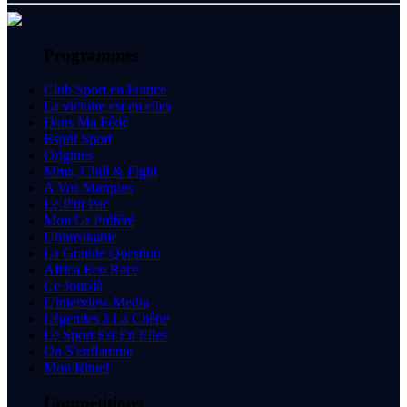
Programmes
Club Sport en France
La victoire est en elles
Dans Ma Fédé
Esprit Sport
Origines
Mma, Chill & Fight
A Vos Marques
Le P'tit Pac
Mon Gr Préféré
Unbreakable
La Grande Question
Africa Eco Race
Ce Jour-là
L'interview Media
Légendes à La Chêne
Le Sport Est En Elles
On S'enflamme
Mon Rituel
Compétitions