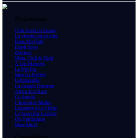
Programmes
Club Sport en France
La victoire est en elles
Dans Ma Fédé
Esprit Sport
Origines
Mma, Chill & Fight
A Vos Marques
Le P'tit Pac
Mon Gr Préféré
Unbreakable
La Grande Question
Africa Eco Race
Ce Jour-là
L'interview Media
Légendes à La Chêne
Le Sport Est En Elles
On S'enflamme
Mon Rituel
Compétitions