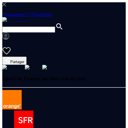
Programmes TV
Disciplines
Partager
Sport en France sur tous vos écrans