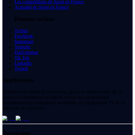
Les compétitions de Sport en France
Actualité de Sport en France
Réseaux sociaux
Twitter
Facebook
Instagram
Youtube
Dailymotion
Tik Tok
Linkedin
Twitch
Applications
Retrouvez le basket, le hockey sur glace, le volley et plus de 70
sports et compétitions en directs et tous nos programmes
gratuitement sur smartphone ou tablette. Le programme Tv de ce
soir et de ce weekend.
Partenaires