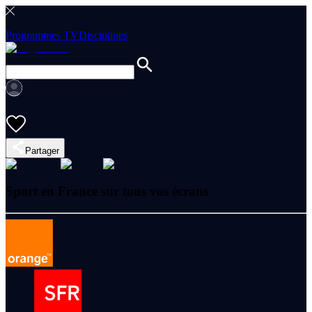
Programmes TV
Disciplines
Partager
Sport en France sur tous vos écrans