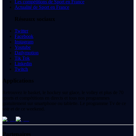
Les compétitions de Sport en France
Actualité de Sport en France
Réseaux sociaux
Twitter
Facebook
Instagram
Youtube
Dailymotion
Tik Tok
Linkedin
Twitch
Applications
Retrouvez le basket, le hockey sur glace, le volley et plus de 70
sports et compétitions en directs et tous nos programmes
gratuitement sur smartphone ou tablette. Le programme Tv de ce
soir et de ce weekend.
Partenaires