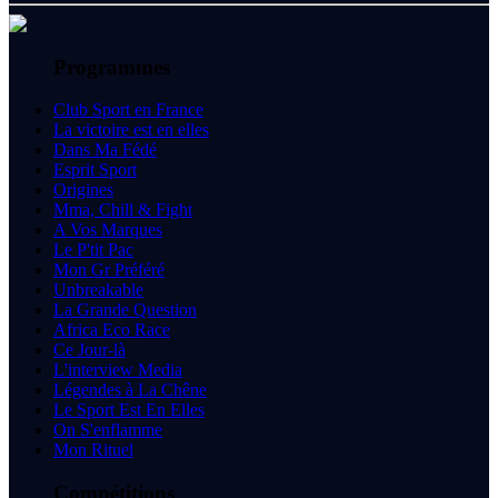
Programmes
Club Sport en France
La victoire est en elles
Dans Ma Fédé
Esprit Sport
Origines
Mma, Chill & Fight
A Vos Marques
Le P'tit Pac
Mon Gr Préféré
Unbreakable
La Grande Question
Africa Eco Race
Ce Jour-là
L'interview Media
Légendes à La Chêne
Le Sport Est En Elles
On S'enflamme
Mon Rituel
Compétitions