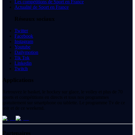
Les compétitions de Sport en France
Actualité de Sport en France
Réseaux sociaux
Twitter
Facebook
Instagram
Youtube
Dailymotion
Tik Tok
Linkedin
Twitch
Applications
Retrouvez le basket, le hockey sur glace, le volley et plus de 70
sports et compétitions en directs et tous nos programmes
gratuitement sur smartphone ou tablette. Le programme Tv de ce
soir et de ce weekend.
Partenaires