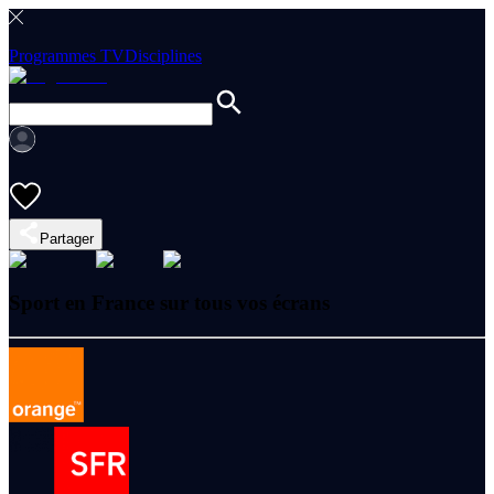
Programmes TV
Disciplines
Partager
Sport en France sur tous vos écrans