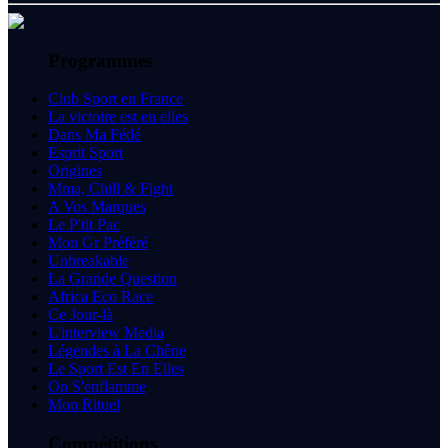
Programmes
Club Sport en France
La victoire est en elles
Dans Ma Fédé
Esprit Sport
Origines
Mma, Chill & Fight
A Vos Marques
Le P'tit Pac
Mon Gr Préféré
Unbreakable
La Grande Question
Africa Eco Race
Ce Jour-là
L'interview Media
Légendes à La Chêne
Le Sport Est En Elles
On S'enflamme
Mon Rituel
Compétitions