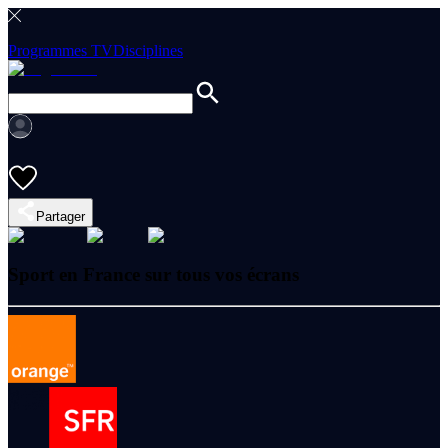
Programmes TV
Disciplines
Partager
Sport en France sur tous vos écrans