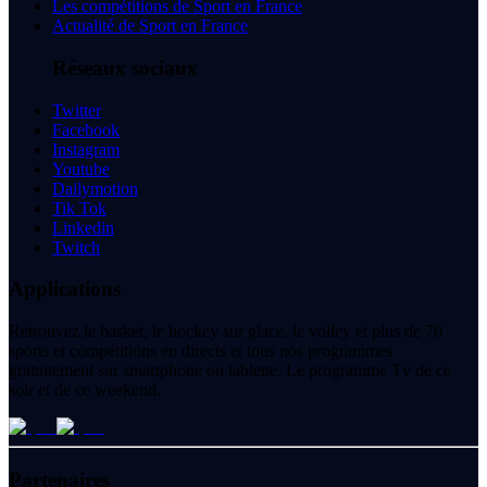
Les compétitions de Sport en France
Actualité de Sport en France
Réseaux sociaux
Twitter
Facebook
Instagram
Youtube
Dailymotion
Tik Tok
Linkedin
Twitch
Applications
Retrouvez le basket, le hockey sur glace, le volley et plus de 70
sports et compétitions en directs et tous nos programmes
gratuitement sur smartphone ou tablette. Le programme Tv de ce
soir et de ce weekend.
Partenaires