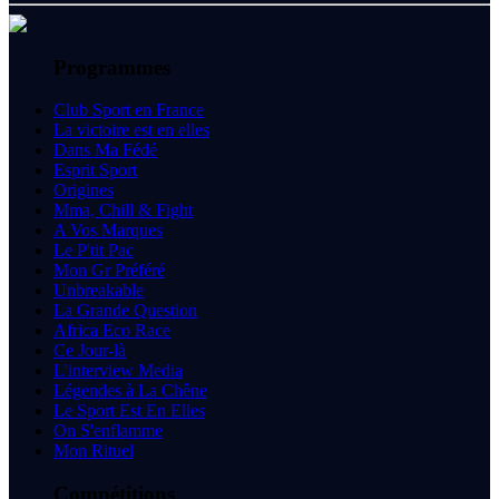
Programmes
Club Sport en France
La victoire est en elles
Dans Ma Fédé
Esprit Sport
Origines
Mma, Chill & Fight
A Vos Marques
Le P'tit Pac
Mon Gr Préféré
Unbreakable
La Grande Question
Africa Eco Race
Ce Jour-là
L'interview Media
Légendes à La Chêne
Le Sport Est En Elles
On S'enflamme
Mon Rituel
Compétitions