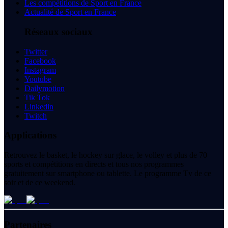
Les compétitions de Sport en France
Actualité de Sport en France
Réseaux sociaux
Twitter
Facebook
Instagram
Youtube
Dailymotion
Tik Tok
Linkedin
Twitch
Applications
Retrouvez le basket, le hockey sur glace, le volley et plus de 70
sports et compétitions en directs et tous nos programmes
gratuitement sur smartphone ou tablette. Le programme Tv de ce
soir et de ce weekend.
Partenaires