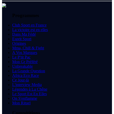
Programmes
Club Sport en France
La victoire est en elles
Dans Ma Fédé
Esprit Sport
Origines
Mma, Chill & Fight
A Vos Marques
Le P'tit Pac
Mon Gr Préféré
Unbreakable
La Grande Question
Africa Eco Race
Ce Jour-là
L'interview Media
Légendes à La Chêne
Le Sport Est En Elles
On S'enflamme
Mon Rituel
Compétitions