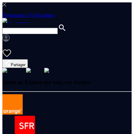
Programmes TV
Disciplines
Partager
Sport en France sur tous vos écrans