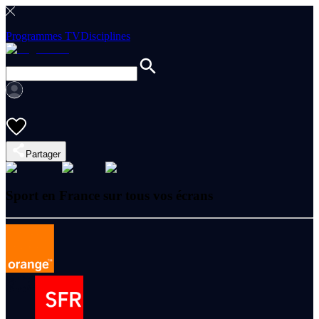
Programmes TV
Disciplines
Partager
Sport en France sur tous vos écrans