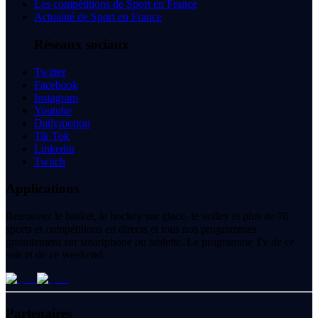
Les compétitions de Sport en France
Actualité de Sport en France
Réseaux sociaux
Twitter
Facebook
Instagram
Youtube
Dailymotion
Tik Tok
Linkedin
Twitch
Applications
Retrouvez le basket, le hockey sur glace, le volley et plus de 70
sports et compétitions en directs et tous nos programmes
gratuitement sur smartphone ou tablette. Le programme Tv de ce
soir et de ce weekend.
Partenaires