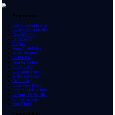
Programmes
Club Sport en France
La victoire est en elles
Dans Ma Fédé
Esprit Sport
Origines
Mma, Chill & Fight
A Vos Marques
Le P'tit Pac
Mon Gr Préféré
Unbreakable
La Grande Question
Africa Eco Race
Ce Jour-là
L'interview Media
Légendes à La Chêne
Le Sport Est En Elles
On S'enflamme
Mon Rituel
Compétitions