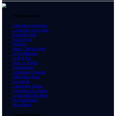
Programmes
Club Sport en France
La victoire est en elles
Dans Ma Fédé
Esprit Sport
Origines
Mma, Chill & Fight
A Vos Marques
Le P'tit Pac
Mon Gr Préféré
Unbreakable
La Grande Question
Africa Eco Race
Ce Jour-là
L'interview Media
Légendes à La Chêne
Le Sport Est En Elles
On S'enflamme
Mon Rituel
Compétitions