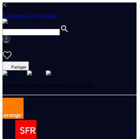
Programmes TV
Disciplines
Partager
Sport en France sur tous vos écrans