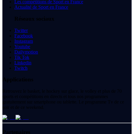
Les compétitions de Sport en France
Actualité de Sport en France
Réseaux sociaux
Twitter
Facebook
Instagram
Youtube
Dailymotion
Tik Tok
Linkedin
Twitch
Applications
Retrouvez le basket, le hockey sur glace, le volley et plus de 70
sports et compétitions en directs et tous nos programmes
gratuitement sur smartphone ou tablette. Le programme Tv de ce
soir et de ce weekend.
Partenaires