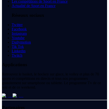
Les compétitions de Sport en France
Actualité de Sport en France
Réseaux sociaux
Twitter
Facebook
Instagram
Youtube
Dailymotion
Tik Tok
Linkedin
Twitch
Applications
Retrouvez le basket, le hockey sur glace, le volley et plus de 70
sports et compétitions en directs et tous nos programmes
gratuitement sur smartphone ou tablette. Le programme Tv de ce
soir et de ce weekend.
Partenaires