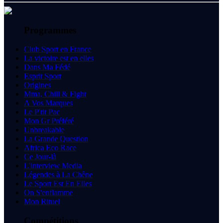
Programmes
Club Sport en France
La victoire est en elles
Dans Ma Fédé
Esprit Sport
Origines
Mma, Chill & Fight
A Vos Marques
Le P'tit Pac
Mon Gr Préféré
Unbreakable
La Grande Question
Africa Eco Race
Ce Jour-là
L'interview Media
Légendes à La Chêne
Le Sport Est En Elles
On S'enflamme
Mon Rituel
Compétitions