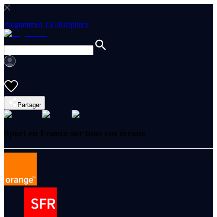
Programmes TV
Disciplines
Partager
Sport en France sur tous vos écrans