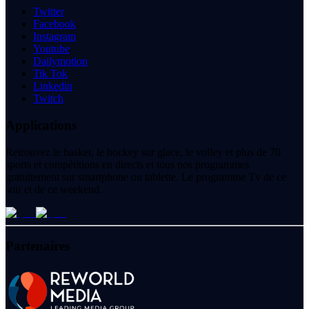
Twitter
Facebook
Instagram
Youtube
Dailymotion
Tik Tok
Linkedin
Twitch
Applications
Retrouvez le basket, le hockey sur glace, le volley et plus de 70
sports et compétitions en directs et tous nos programmes
gratuitement sur smartphone ou tablette. Le programme Tv de ce
soir et de ce weekend.
Partenaires