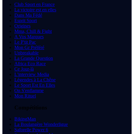
Club Sport en France
La victoire est en elles
Dans Ma Fédé
Esprit Sport
Origines
Mma, Chill & Fight
A Vos Marques
Le P'tit Pac
Mon Gr Préféré
Unbreakable
La Grande Question
Africa Eco Race
Ce Jour-là
L'interview Media
Légendes à La Chêne
Le Sport Est En Elles
On S'enflamme
Mon Rituel
Compétitions
BikingMan
La Boulangère Wonderligue
Saforelle Power 6