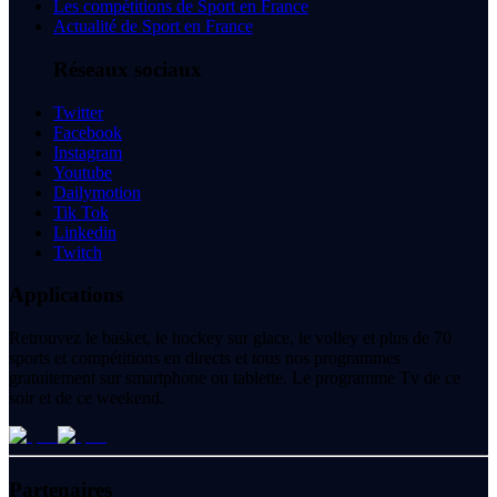
Les compétitions de Sport en France
Actualité de Sport en France
Réseaux sociaux
Twitter
Facebook
Instagram
Youtube
Dailymotion
Tik Tok
Linkedin
Twitch
Applications
Retrouvez le basket, le hockey sur glace, le volley et plus de 70
sports et compétitions en directs et tous nos programmes
gratuitement sur smartphone ou tablette. Le programme Tv de ce
soir et de ce weekend.
Partenaires