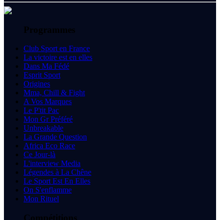
Programmes
Club Sport en France
La victoire est en elles
Dans Ma Fédé
Esprit Sport
Origines
Mma, Chill & Fight
A Vos Marques
Le P'tit Pac
Mon Gr Préféré
Unbreakable
La Grande Question
Africa Eco Race
Ce Jour-là
L'interview Media
Légendes à La Chêne
Le Sport Est En Elles
On S'enflamme
Mon Rituel
Compétitions