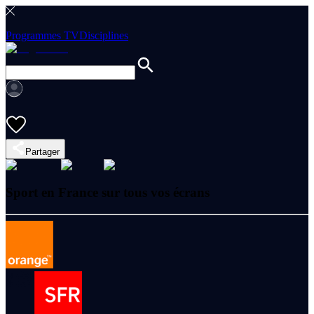
Programmes TV
Disciplines
Partager
Sport en France sur tous vos écrans