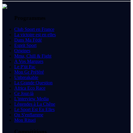
Programmes
Club Sport en France
La victoire est en elles
Dans Ma Fédé
Esprit Sport
Origines
Mma, Chill & Fight
A Vos Marques
Le P'tit Pac
Mon Gr Préféré
Unbreakable
La Grande Question
Africa Eco Race
Ce Jour-là
L'interview Media
Légendes à La Chêne
Le Sport Est En Elles
On S'enflamme
Mon Rituel
Compétitions