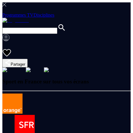
Programmes TV
Disciplines
Partager
Sport en France sur tous vos écrans