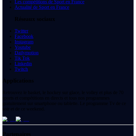
Les compétitions de Sport en France
Actualité de Sport en France
Réseaux sociaux
Twitter
Facebook
Instagram
Youtube
Dailymotion
Tik Tok
Linkedin
Twitch
Applications
Retrouvez le basket, le hockey sur glace, le volley et plus de 70
sports et compétitions en directs et tous nos programmes
gratuitement sur smartphone ou tablette. Le programme Tv de ce
soir et de ce weekend.
Partenaires