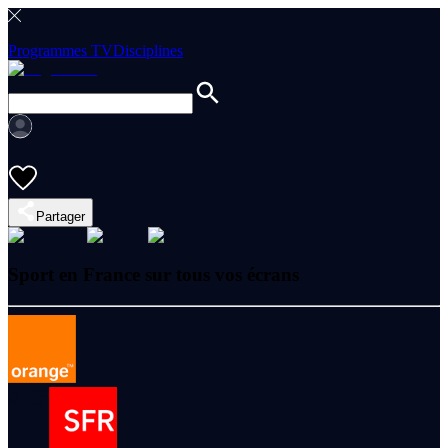
Programmes TV
Disciplines
Partager
Sport en France sur tous vos écrans