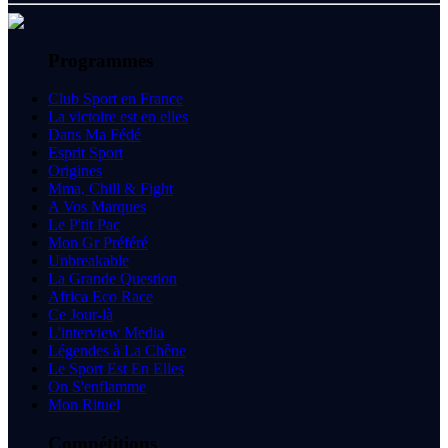
Programmes
Club Sport en France
La victoire est en elles
Dans Ma Fédé
Esprit Sport
Origines
Mma, Chill & Fight
A Vos Marques
Le P'tit Pac
Mon Gr Préféré
Unbreakable
La Grande Question
Africa Eco Race
Ce Jour-là
L'interview Media
Légendes à La Chêne
Le Sport Est En Elles
On S'enflamme
Mon Rituel
Compétitions