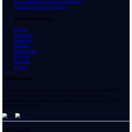
Les compétitions de Sport en France
Actualité de Sport en France
Réseaux sociaux
Twitter
Facebook
Instagram
Youtube
Dailymotion
Tik Tok
Linkedin
Twitch
Applications
Retrouvez le basket, le hockey sur glace, le volley et plus de 70
sports et compétitions en directs et tous nos programmes
gratuitement sur smartphone ou tablette. Le programme Tv de ce
soir et de ce weekend.
Partenaires