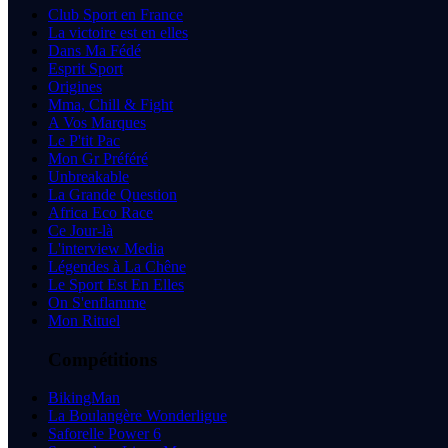
Club Sport en France
La victoire est en elles
Dans Ma Fédé
Esprit Sport
Origines
Mma, Chill & Fight
A Vos Marques
Le P'tit Pac
Mon Gr Préféré
Unbreakable
La Grande Question
Africa Eco Race
Ce Jour-là
L'interview Media
Légendes à La Chêne
Le Sport Est En Elles
On S'enflamme
Mon Rituel
Compétitions
BikingMan
La Boulangère Wonderligue
Saforelle Power 6