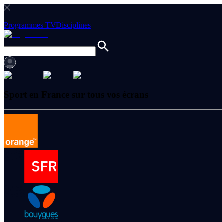
Programmes TV
Disciplines
Sport en France sur tous vos écrans