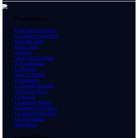
Programmes
Club Sport en France
La victoire est en elles
Dans Ma Fédé
Esprit Sport
Origines
Mma, Chill & Fight
A Vos Marques
Le P'tit Pac
Mon Gr Préféré
Unbreakable
La Grande Question
Africa Eco Race
Ce Jour-là
L'interview Media
Légendes à La Chêne
Le Sport Est En Elles
On S'enflamme
Mon Rituel
Compétitions