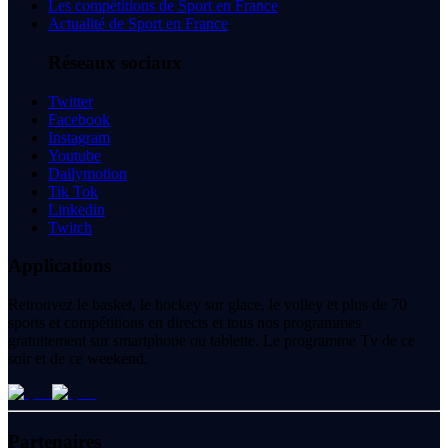
Les compétitions de Sport en France
Actualité de Sport en France
Réseaux sociaux
Twitter
Facebook
Instagram
Youtube
Dailymotion
Tik Tok
Linkedin
Twitch
Applications
Retrouvez le basket, le hockey sur glace, le volley et plus de 70
sports et compétitions en directs et tous nos programmes
gratuitement sur smartphone ou tablette. Le programme Tv de ce
soir et de ce weekend.
Partenaires