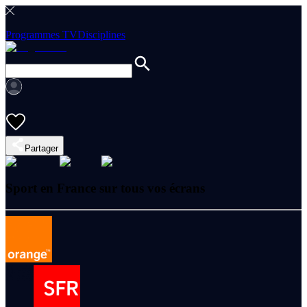
Programmes TV
Disciplines
Partager
Sport en France sur tous vos écrans