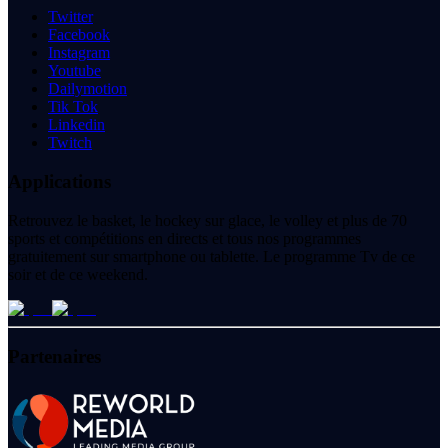
Twitter
Facebook
Instagram
Youtube
Dailymotion
Tik Tok
Linkedin
Twitch
Applications
Retrouvez le basket, le hockey sur glace, le volley et plus de 70
sports et compétitions en directs et tous nos programmes
gratuitement sur smartphone ou tablette. Le programme Tv de ce
soir et de ce weekend.
Partenaires