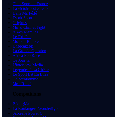
Club Sport en France
La victoire est en elles
Dans Ma Fédé
Esprit Sport
Origines
Mma, Chill & Fight
A Vos Marques
Le P'tit Pac
Mon Gr Préféré
Unbreakable
La Grande Question
Africa Eco Race
Ce Jour-là
L'interview Media
Légendes à La Chêne
Le Sport Est En Elles
On S'enflamme
Mon Rituel
Compétitions
BikingMan
La Boulangère Wonderligue
Saforelle Power 6