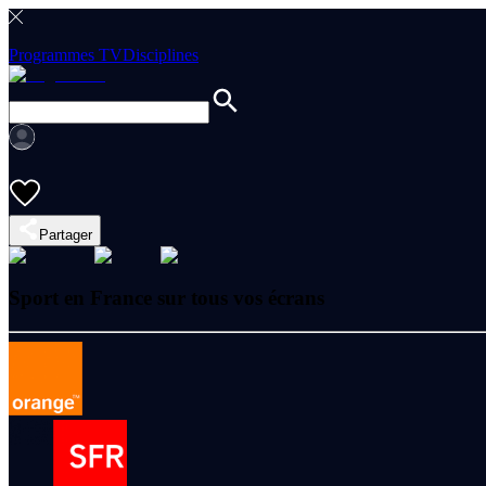
Programmes TV
Disciplines
Partager
Sport en France sur tous vos écrans