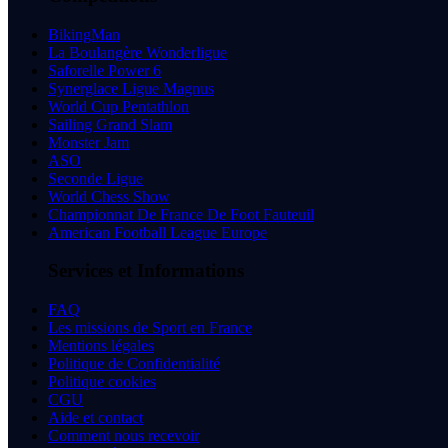
BikingMan
La Boulangère Wonderligue
Saforelle Power 6
Synerglace Ligue Magnus
World Cup Pentathlon
Sailing Grand Slam
Monster Jam
ASO
Seconde Ligue
World Chess Show
Championnat De France De Foot Fauteuil
American Football League Europe
Services et Informations
FAQ
Les missions de Sport en France
Mentions légales
Politique de Confidentialité
Politique cookies
CGU
Aide et contact
Comment nous recevoir