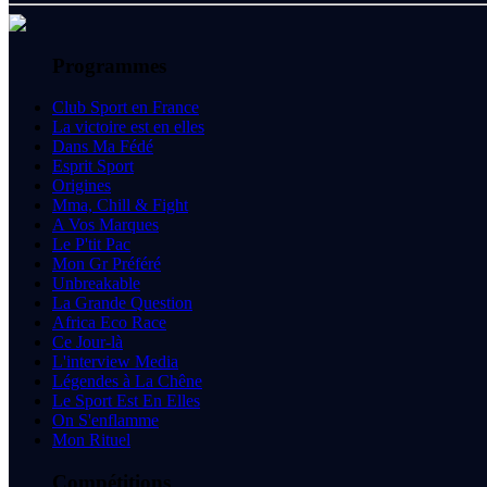
Programmes
Club Sport en France
La victoire est en elles
Dans Ma Fédé
Esprit Sport
Origines
Mma, Chill & Fight
A Vos Marques
Le P'tit Pac
Mon Gr Préféré
Unbreakable
La Grande Question
Africa Eco Race
Ce Jour-là
L'interview Media
Légendes à La Chêne
Le Sport Est En Elles
On S'enflamme
Mon Rituel
Compétitions