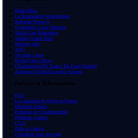
BikingMan
La Boulangère Wonderligue
Saforelle Power 6
Synerglace Ligue Magnus
World Cup Pentathlon
Sailing Grand Slam
Monster Jam
ASO
Seconde Ligue
World Chess Show
Championnat De France De Foot Fauteuil
American Football League Europe
Services et Informations
FAQ
Les missions de Sport en France
Mentions légales
Politique de Confidentialité
Politique cookies
CGU
Aide et contact
Comment nous recevoir