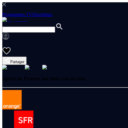
Programmes TV
Disciplines
Partager
Sport en France sur tous vos écrans