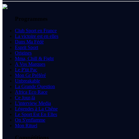
Programmes
Club Sport en France
La victoire est en elles
Dans Ma Fédé
Esprit Sport
Origines
Mma, Chill & Fight
A Vos Marques
Le P'tit Pac
Mon Gr Préféré
Unbreakable
La Grande Question
Africa Eco Race
Ce Jour-là
L'interview Media
Légendes à La Chêne
Le Sport Est En Elles
On S'enflamme
Mon Rituel
Compétitions