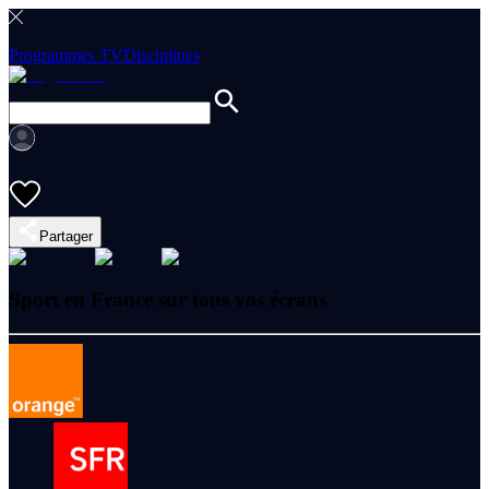
Programmes TV
Disciplines
Partager
Sport en France sur tous vos écrans