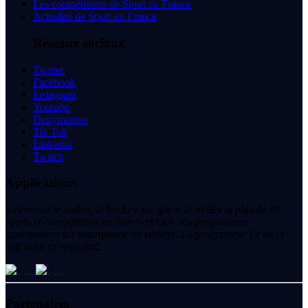
Les compétitions de Sport en France
Actualité de Sport en France
Réseaux sociaux
Twitter
Facebook
Instagram
Youtube
Dailymotion
Tik Tok
Linkedin
Twitch
Applications
Retrouvez le basket, le hockey sur glace, le volley et plus de 70
sports et compétitions en directs et tous nos programmes
gratuitement sur smartphone ou tablette. Le programme Tv de ce
soir et de ce weekend.
Partenaires