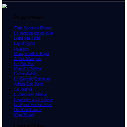
Programmes
Club Sport en France
La victoire est en elles
Dans Ma Fédé
Esprit Sport
Origines
Mma, Chill & Fight
A Vos Marques
Le P'tit Pac
Mon Gr Préféré
Unbreakable
La Grande Question
Africa Eco Race
Ce Jour-là
L'interview Media
Légendes à La Chêne
Le Sport Est En Elles
On S'enflamme
Mon Rituel
Compétitions