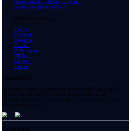
Les compétitions de Sport en France
Actualité de Sport en France
Réseaux sociaux
Twitter
Facebook
Instagram
Youtube
Dailymotion
Tik Tok
Linkedin
Twitch
Applications
Retrouvez le basket, le hockey sur glace, le volley et plus de 70
sports et compétitions en directs et tous nos programmes
gratuitement sur smartphone ou tablette. Le programme Tv de ce
soir et de ce weekend.
Partenaires