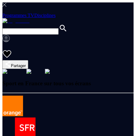
Programmes TV
Disciplines
Partager
Sport en France sur tous vos écrans