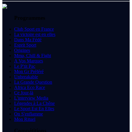
Programmes
Club Sport en France
La victoire est en elles
Dans Ma Fédé
Esprit Sport
Origines
Mma, Chill & Fight
A Vos Marques
Le P'tit Pac
Mon Gr Préféré
Unbreakable
La Grande Question
Africa Eco Race
Ce Jour-là
L'interview Media
Légendes à La Chêne
Le Sport Est En Elles
On S'enflamme
Mon Rituel
Compétitions