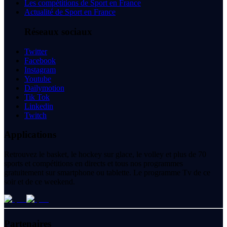
Les compétitions de Sport en France
Actualité de Sport en France
Réseaux sociaux
Twitter
Facebook
Instagram
Youtube
Dailymotion
Tik Tok
Linkedin
Twitch
Applications
Retrouvez le basket, le hockey sur glace, le volley et plus de 70
sports et compétitions en directs et tous nos programmes
gratuitement sur smartphone ou tablette. Le programme Tv de ce
soir et de ce weekend.
Partenaires