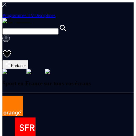
Programmes TV
Disciplines
Partager
Sport en France sur tous vos écrans