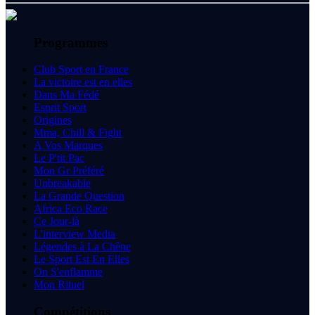
Programmes
Club Sport en France
La victoire est en elles
Dans Ma Fédé
Esprit Sport
Origines
Mma, Chill & Fight
A Vos Marques
Le P'tit Pac
Mon Gr Préféré
Unbreakable
La Grande Question
Africa Eco Race
Ce Jour-là
L'interview Media
Légendes à La Chêne
Le Sport Est En Elles
On S'enflamme
Mon Rituel
Compétitions