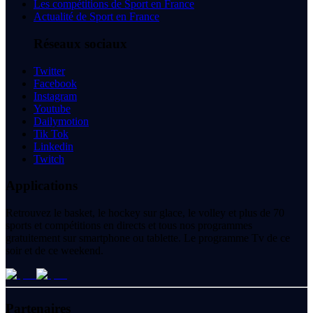
Les compétitions de Sport en France
Actualité de Sport en France
Réseaux sociaux
Twitter
Facebook
Instagram
Youtube
Dailymotion
Tik Tok
Linkedin
Twitch
Applications
Retrouvez le basket, le hockey sur glace, le volley et plus de 70
sports et compétitions en directs et tous nos programmes
gratuitement sur smartphone ou tablette. Le programme Tv de ce
soir et de ce weekend.
Partenaires