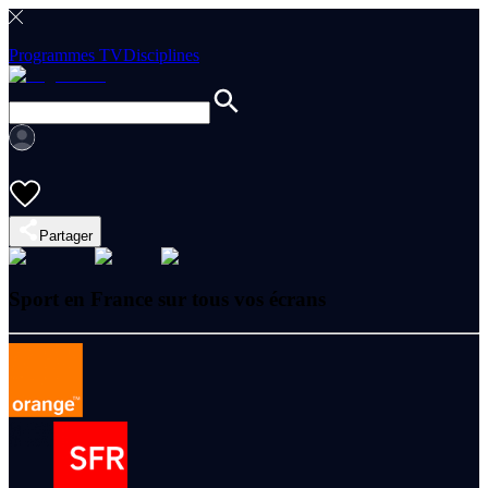
Programmes TV
Disciplines
Partager
Sport en France sur tous vos écrans