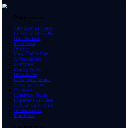
Programmes
Club Sport en France
La victoire est en elles
Dans Ma Fédé
Esprit Sport
Origines
Mma, Chill & Fight
A Vos Marques
Le P'tit Pac
Mon Gr Préféré
Unbreakable
La Grande Question
Africa Eco Race
Ce Jour-là
L'interview Media
Légendes à La Chêne
Le Sport Est En Elles
On S'enflamme
Mon Rituel
Compétitions