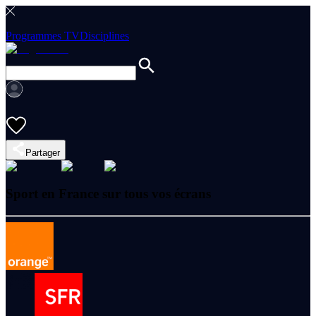
Programmes TV
Disciplines
Partager
Sport en France sur tous vos écrans