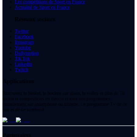
Les compétitions de Sport en France
Actualité de Sport en France
Réseaux sociaux
Twitter
Facebook
Instagram
Youtube
Dailymotion
Tik Tok
Linkedin
Twitch
Applications
Retrouvez le basket, le hockey sur glace, le volley et plus de 70
sports et compétitions en directs et tous nos programmes
gratuitement sur smartphone ou tablette. Le programme Tv de ce
soir et de ce weekend.
Partenaires