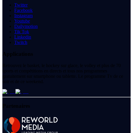
Twitter
Facebook
Instagram
Youtube
Dailymotion
Tik Tok
Linkedin
Twitch
Applications
Retrouvez le basket, le hockey sur glace, le volley et plus de 70
sports et compétitions en directs et tous nos programmes
gratuitement sur smartphone ou tablette. Le programme Tv de ce
soir et de ce weekend.
Partenaires