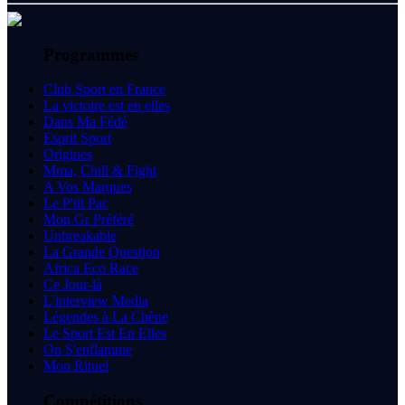
Programmes
Club Sport en France
La victoire est en elles
Dans Ma Fédé
Esprit Sport
Origines
Mma, Chill & Fight
A Vos Marques
Le P'tit Pac
Mon Gr Préféré
Unbreakable
La Grande Question
Africa Eco Race
Ce Jour-là
L'interview Media
Légendes à La Chêne
Le Sport Est En Elles
On S'enflamme
Mon Rituel
Compétitions