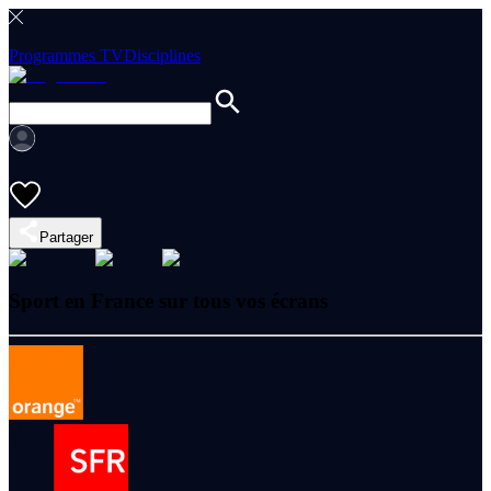
Programmes TV
Disciplines
Partager
Sport en France sur tous vos écrans