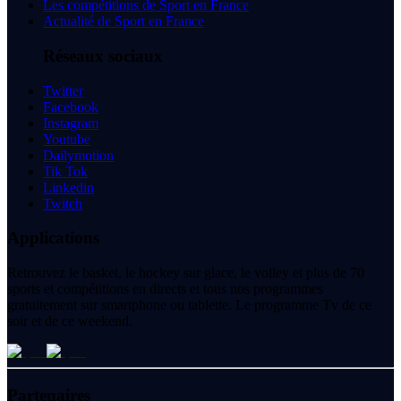
Les compétitions de Sport en France
Actualité de Sport en France
Réseaux sociaux
Twitter
Facebook
Instagram
Youtube
Dailymotion
Tik Tok
Linkedin
Twitch
Applications
Retrouvez le basket, le hockey sur glace, le volley et plus de 70
sports et compétitions en directs et tous nos programmes
gratuitement sur smartphone ou tablette. Le programme Tv de ce
soir et de ce weekend.
Partenaires