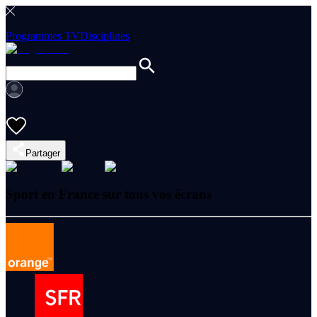
Programmes TV
Disciplines
Partager
Sport en France sur tous vos écrans