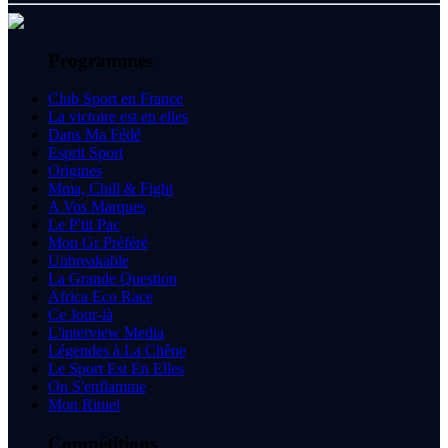
Programmes
Club Sport en France
La victoire est en elles
Dans Ma Fédé
Esprit Sport
Origines
Mma, Chill & Fight
A Vos Marques
Le P'tit Pac
Mon Gr Préféré
Unbreakable
La Grande Question
Africa Eco Race
Ce Jour-là
L'interview Media
Légendes à La Chêne
Le Sport Est En Elles
On S'enflamme
Mon Rituel
Compétitions