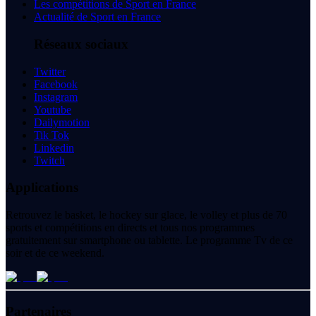
Les compétitions de Sport en France
Actualité de Sport en France
Réseaux sociaux
Twitter
Facebook
Instagram
Youtube
Dailymotion
Tik Tok
Linkedin
Twitch
Applications
Retrouvez le basket, le hockey sur glace, le volley et plus de 70
sports et compétitions en directs et tous nos programmes
gratuitement sur smartphone ou tablette. Le programme Tv de ce
soir et de ce weekend.
Partenaires