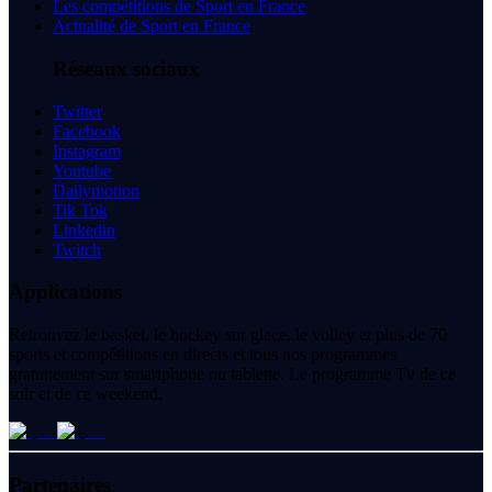
Les compétitions de Sport en France
Actualité de Sport en France
Réseaux sociaux
Twitter
Facebook
Instagram
Youtube
Dailymotion
Tik Tok
Linkedin
Twitch
Applications
Retrouvez le basket, le hockey sur glace, le volley et plus de 70
sports et compétitions en directs et tous nos programmes
gratuitement sur smartphone ou tablette. Le programme Tv de ce
soir et de ce weekend.
Partenaires