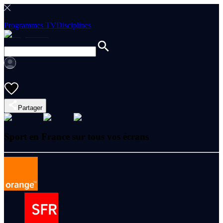
Programmes TV
Disciplines
Partager
Sport en France sur tous vos écrans