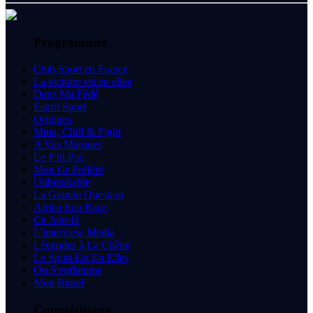
Programmes
Club Sport en France
La victoire est en elles
Dans Ma Fédé
Esprit Sport
Origines
Mma, Chill & Fight
A Vos Marques
Le P'tit Pac
Mon Gr Préféré
Unbreakable
La Grande Question
Africa Eco Race
Ce Jour-là
L'interview Media
Légendes à La Chêne
Le Sport Est En Elles
On S'enflamme
Mon Rituel
Compétitions