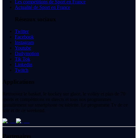
Les compétitions de Sport en France
Actualité de Sport en France
Réseaux sociaux
Twitter
Facebook
Instagram
Youtube
Dailymotion
Tik Tok
Linkedin
Twitch
Applications
Retrouvez le basket, le hockey sur glace, le volley et plus de 70
sports et compétitions en directs et tous nos programmes
gratuitement sur smartphone ou tablette. Le programme Tv de ce
soir et de ce weekend.
Partenaires