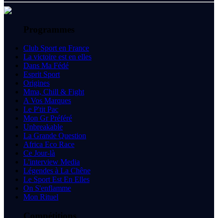
Programmes
Club Sport en France
La victoire est en elles
Dans Ma Fédé
Esprit Sport
Origines
Mma, Chill & Fight
A Vos Marques
Le P'tit Pac
Mon Gr Préféré
Unbreakable
La Grande Question
Africa Eco Race
Ce Jour-là
L'interview Media
Légendes à La Chêne
Le Sport Est En Elles
On S'enflamme
Mon Rituel
Compétitions