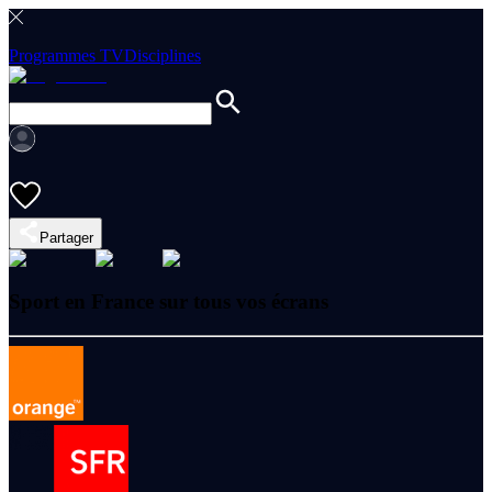
Programmes TV
Disciplines
Partager
Sport en France sur tous vos écrans