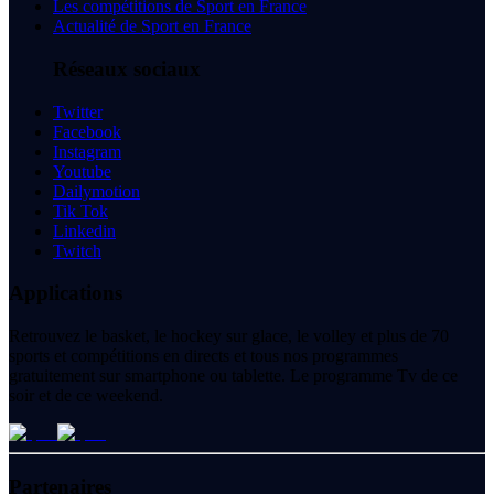
Les compétitions de Sport en France
Actualité de Sport en France
Réseaux sociaux
Twitter
Facebook
Instagram
Youtube
Dailymotion
Tik Tok
Linkedin
Twitch
Applications
Retrouvez le basket, le hockey sur glace, le volley et plus de 70
sports et compétitions en directs et tous nos programmes
gratuitement sur smartphone ou tablette. Le programme Tv de ce
soir et de ce weekend.
Partenaires