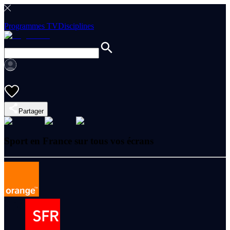
Programmes TV
Disciplines
Partager
Sport en France sur tous vos écrans