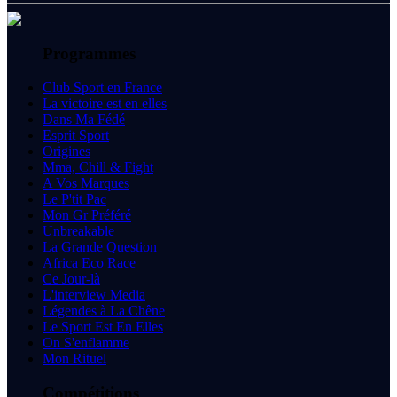
Programmes
Club Sport en France
La victoire est en elles
Dans Ma Fédé
Esprit Sport
Origines
Mma, Chill & Fight
A Vos Marques
Le P'tit Pac
Mon Gr Préféré
Unbreakable
La Grande Question
Africa Eco Race
Ce Jour-là
L'interview Media
Légendes à La Chêne
Le Sport Est En Elles
On S'enflamme
Mon Rituel
Compétitions