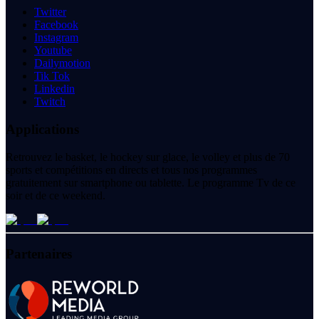
Twitter
Facebook
Instagram
Youtube
Dailymotion
Tik Tok
Linkedin
Twitch
Applications
Retrouvez le basket, le hockey sur glace, le volley et plus de 70
sports et compétitions en directs et tous nos programmes
gratuitement sur smartphone ou tablette. Le programme Tv de ce
soir et de ce weekend.
Partenaires