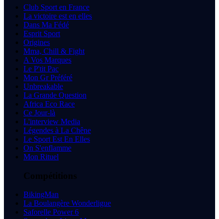
Club Sport en France
La victoire est en elles
Dans Ma Fédé
Esprit Sport
Origines
Mma, Chill & Fight
A Vos Marques
Le P'tit Pac
Mon Gr Préféré
Unbreakable
La Grande Question
Africa Eco Race
Ce Jour-là
L'interview Media
Légendes à La Chêne
Le Sport Est En Elles
On S'enflamme
Mon Rituel
Compétitions
BikingMan
La Boulangère Wonderligue
Saforelle Power 6