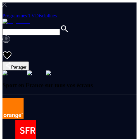
Programmes TV
Disciplines
Partager
Sport en France sur tous vos écrans