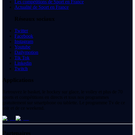
Les compétitions de Sport en France
Actualité de Sport en France
Réseaux sociaux
Twitter
Facebook
Instagram
Youtube
Dailymotion
Tik Tok
Linkedin
Twitch
Applications
Retrouvez le basket, le hockey sur glace, le volley et plus de 70
sports et compétitions en directs et tous nos programmes
gratuitement sur smartphone ou tablette. Le programme Tv de ce
soir et de ce weekend.
Partenaires