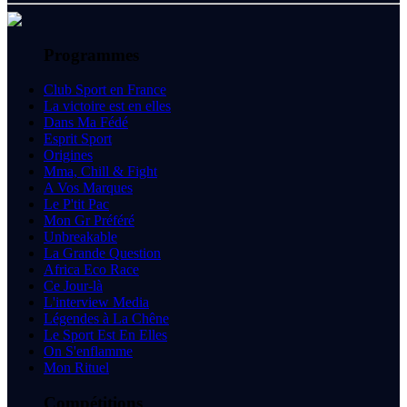
Programmes
Club Sport en France
La victoire est en elles
Dans Ma Fédé
Esprit Sport
Origines
Mma, Chill & Fight
A Vos Marques
Le P'tit Pac
Mon Gr Préféré
Unbreakable
La Grande Question
Africa Eco Race
Ce Jour-là
L'interview Media
Légendes à La Chêne
Le Sport Est En Elles
On S'enflamme
Mon Rituel
Compétitions