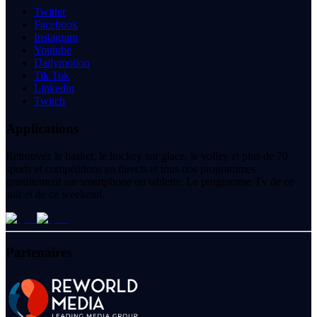
Twitter
Facebook
Instagram
Youtube
Dailymotion
Tik Tok
Linkedin
Twitch
Applications
Retrouvez le basket, le hockey sur glace, le volley et plus de 70
sports et compétitions en directs et tous nos programmes
gratuitement sur smartphone ou tablette. Le programme Tv de ce
soir et de ce weekend.
Partenaires