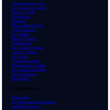
Club Sport en France
La victoire est en elles
Dans Ma Fédé
Esprit Sport
Origines
Mma, Chill & Fight
A Vos Marques
Le P'tit Pac
Mon Gr Préféré
Unbreakable
La Grande Question
Africa Eco Race
Ce Jour-là
L'interview Media
Légendes à La Chêne
Le Sport Est En Elles
On S'enflamme
Mon Rituel
Compétitions
BikingMan
La Boulangère Wonderligue
Saforelle Power 6