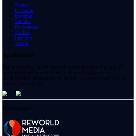
Twitter
Facebook
Instagram
Youtube
Dailymotion
Tik Tok
Linkedin
Twitch
Applications
Retrouvez le basket, le hockey sur glace, le volley et plus de 70
sports et compétitions en directs et tous nos programmes
gratuitement sur smartphone ou tablette. Le programme Tv de ce
soir et de ce weekend.
Partenaires