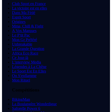
Club Sport en France
La victoire est en elles
Dans Ma Fédé
Esprit Sport
Origines
Mma, Chill & Fight
A Vos Marques
Le P'tit Pac
Mon Gr Préféré
Unbreakable
La Grande Question
Africa Eco Race
Ce Jour-là
L'interview Media
Légendes à La Chêne
Le Sport Est En Elles
On S'enflamme
Mon Rituel
Compétitions
BikingMan
La Boulangère Wonderligue
Saforelle Power 6