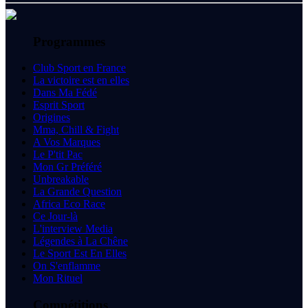
Programmes
Club Sport en France
La victoire est en elles
Dans Ma Fédé
Esprit Sport
Origines
Mma, Chill & Fight
A Vos Marques
Le P'tit Pac
Mon Gr Préféré
Unbreakable
La Grande Question
Africa Eco Race
Ce Jour-là
L'interview Media
Légendes à La Chêne
Le Sport Est En Elles
On S'enflamme
Mon Rituel
Compétitions