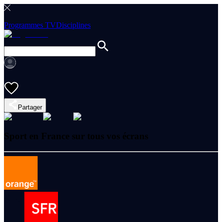
Programmes TV
Disciplines
Partager
Sport en France sur tous vos écrans