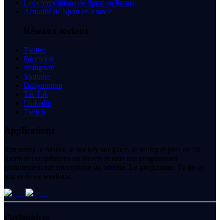
Les compétitions de Sport en France
Actualité de Sport en France
Réseaux sociaux
Twitter
Facebook
Instagram
Youtube
Dailymotion
Tik Tok
Linkedin
Twitch
Applications
Retrouvez le basket, le hockey sur glace, le volley et plus de 70
sports et compétitions en directs et tous nos programmes
gratuitement sur smartphone ou tablette. Le programme Tv de ce
soir et de ce weekend.
Partenaires