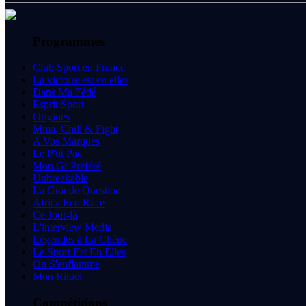
Programmes
Club Sport en France
La victoire est en elles
Dans Ma Fédé
Esprit Sport
Origines
Mma, Chill & Fight
A Vos Marques
Le P'tit Pac
Mon Gr Préféré
Unbreakable
La Grande Question
Africa Eco Race
Ce Jour-là
L'interview Media
Légendes à La Chêne
Le Sport Est En Elles
On S'enflamme
Mon Rituel
Compétitions