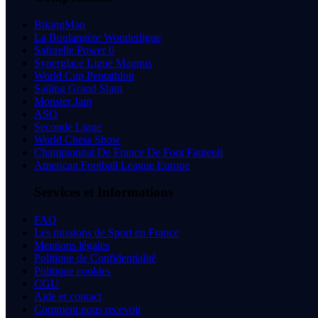
BikingMan
La Boulangère Wonderligue
Saforelle Power 6
Synerglace Ligue Magnus
World Cup Pentathlon
Sailing Grand Slam
Monster Jam
ASO
Seconde Ligue
World Chess Show
Championnat De France De Foot Fauteuil
American Football League Europe
Services et Informations
FAQ
Les missions de Sport en France
Mentions légales
Politique de Confidentialité
Politique cookies
CGU
Aide et contact
Comment nous recevoir