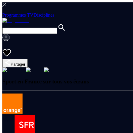
Programmes TV
Disciplines
Partager
Sport en France sur tous vos écrans