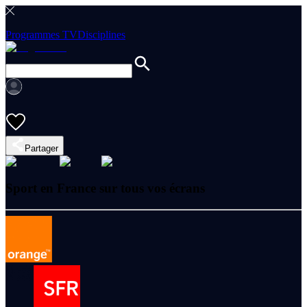
Programmes TV
Disciplines
Partager
Sport en France sur tous vos écrans