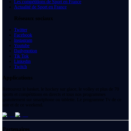
Les compétitions de Sport en France
Actualité de Sport en France
Réseaux sociaux
Twitter
Facebook
Instagram
Youtube
Dailymotion
Tik Tok
Linkedin
Twitch
Applications
Retrouvez le basket, le hockey sur glace, le volley et plus de 70
sports et compétitions en directs et tous nos programmes
gratuitement sur smartphone ou tablette. Le programme Tv de ce
soir et de ce weekend.
Partenaires