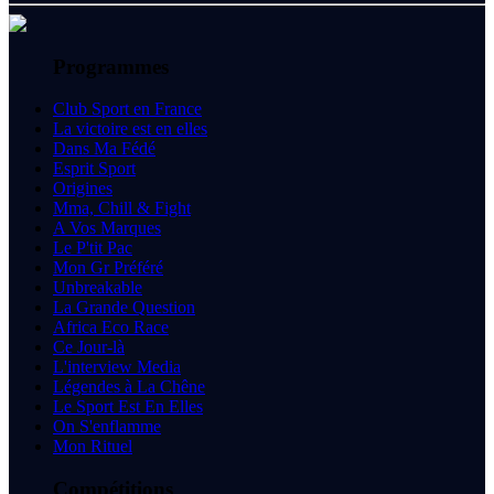
Programmes
Club Sport en France
La victoire est en elles
Dans Ma Fédé
Esprit Sport
Origines
Mma, Chill & Fight
A Vos Marques
Le P'tit Pac
Mon Gr Préféré
Unbreakable
La Grande Question
Africa Eco Race
Ce Jour-là
L'interview Media
Légendes à La Chêne
Le Sport Est En Elles
On S'enflamme
Mon Rituel
Compétitions