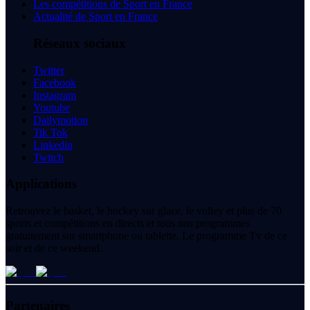
Les compétitions de Sport en France
Actualité de Sport en France
Réseaux sociaux
Twitter
Facebook
Instagram
Youtube
Dailymotion
Tik Tok
Linkedin
Twitch
Applications
Retrouvez le basket, le hockey sur glace, le volley et plus de 70
sports et compétitions en directs et tous nos programmes
gratuitement sur smartphone ou tablette. Le programme Tv de ce
soir et de ce weekend.
Partenaires