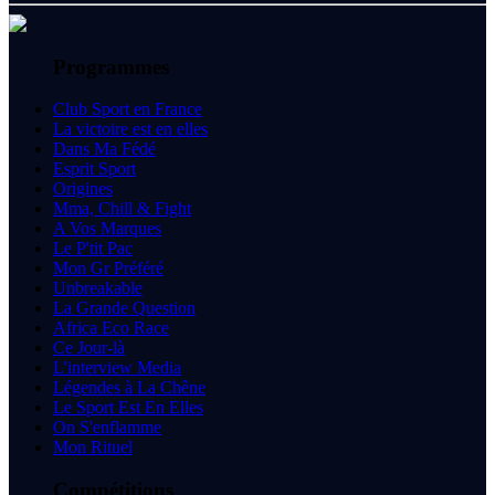
Programmes
Club Sport en France
La victoire est en elles
Dans Ma Fédé
Esprit Sport
Origines
Mma, Chill & Fight
A Vos Marques
Le P'tit Pac
Mon Gr Préféré
Unbreakable
La Grande Question
Africa Eco Race
Ce Jour-là
L'interview Media
Légendes à La Chêne
Le Sport Est En Elles
On S'enflamme
Mon Rituel
Compétitions