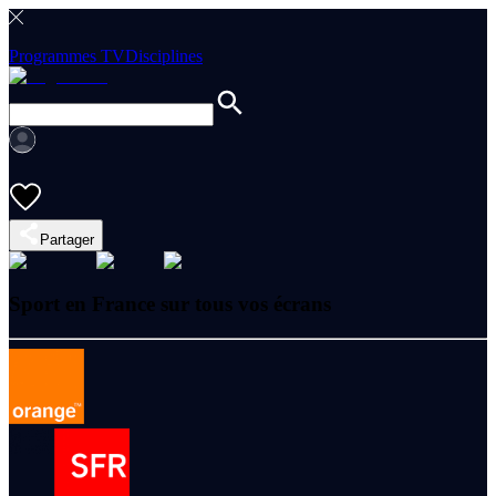
Programmes TV
Disciplines
Partager
Sport en France sur tous vos écrans