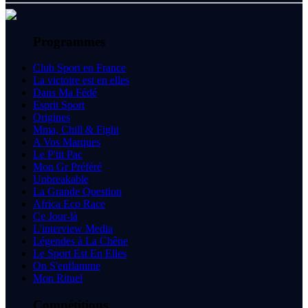
Programmes
Club Sport en France
La victoire est en elles
Dans Ma Fédé
Esprit Sport
Origines
Mma, Chill & Fight
A Vos Marques
Le P'tit Pac
Mon Gr Préféré
Unbreakable
La Grande Question
Africa Eco Race
Ce Jour-là
L'interview Media
Légendes à La Chêne
Le Sport Est En Elles
On S'enflamme
Mon Rituel
Compétitions