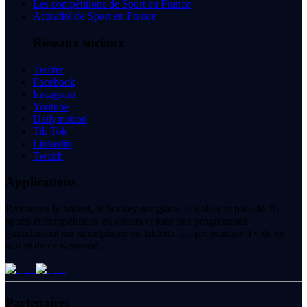
Les compétitions de Sport en France
Actualité de Sport en France
Réseaux sociaux
Twitter
Facebook
Instagram
Youtube
Dailymotion
Tik Tok
Linkedin
Twitch
Applications
Retrouvez le basket, le hockey sur glace, le volley et plus de 70
sports et compétitions en directs et tous nos programmes
gratuitement sur smartphone ou tablette. Le programme Tv de ce
soir et de ce weekend.
Partenaires