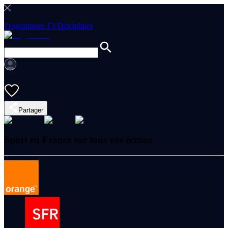
Programmes TV
Disciplines
Partager
Sport en France sur tous vos écrans