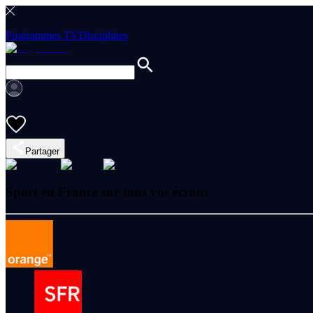
Programmes TV
Disciplines
Partager
Sport en France sur tous vos écrans