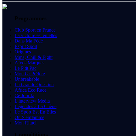
Programmes
Club Sport en France
La victoire est en elles
Dans Ma Fédé
Esprit Sport
Origines
Mma, Chill & Fight
A Vos Marques
Le P'tit Pac
Mon Gr Préféré
Unbreakable
La Grande Question
Africa Eco Race
Ce Jour-là
L'interview Media
Légendes à La Chêne
Le Sport Est En Elles
On S'enflamme
Mon Rituel
Compétitions