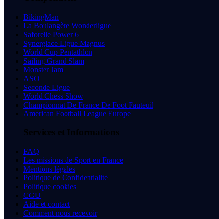
BikingMan
La Boulangère Wonderligue
Saforelle Power 6
Synerglace Ligue Magnus
World Cup Pentathlon
Sailing Grand Slam
Monster Jam
ASO
Seconde Ligue
World Chess Show
Championnat De France De Foot Fauteuil
American Football League Europe
Services et Informations
FAQ
Les missions de Sport en France
Mentions légales
Politique de Confidentialité
Politique cookies
CGU
Aide et contact
Comment nous recevoir