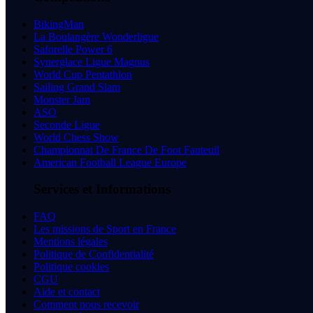
BikingMan
La Boulangère Wonderligue
Saforelle Power 6
Synerglace Ligue Magnus
World Cup Pentathlon
Sailing Grand Slam
Monster Jam
ASO
Seconde Ligue
World Chess Show
Championnat De France De Foot Fauteuil
American Football League Europe
Services et Informations
FAQ
Les missions de Sport en France
Mentions légales
Politique de Confidentialité
Politique cookies
CGU
Aide et contact
Comment nous recevoir