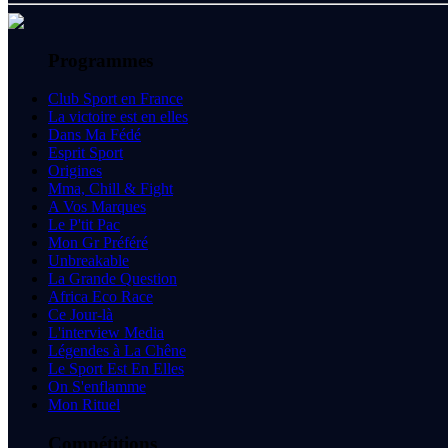
Programmes
Club Sport en France
La victoire est en elles
Dans Ma Fédé
Esprit Sport
Origines
Mma, Chill & Fight
A Vos Marques
Le P'tit Pac
Mon Gr Préféré
Unbreakable
La Grande Question
Africa Eco Race
Ce Jour-là
L'interview Media
Légendes à La Chêne
Le Sport Est En Elles
On S'enflamme
Mon Rituel
Compétitions