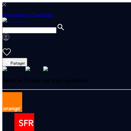
Programmes TV
Disciplines
Partager
Sport en France sur tous vos écrans