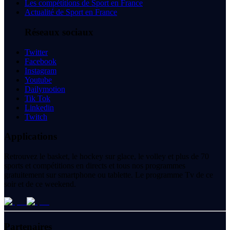
Les compétitions de Sport en France
Actualité de Sport en France
Réseaux sociaux
Twitter
Facebook
Instagram
Youtube
Dailymotion
Tik Tok
Linkedin
Twitch
Applications
Retrouvez le basket, le hockey sur glace, le volley et plus de 70
sports et compétitions en directs et tous nos programmes
gratuitement sur smartphone ou tablette. Le programme Tv de ce
soir et de ce weekend.
Partenaires