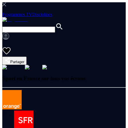
Programmes TV
Disciplines
Partager
Sport en France sur tous vos écrans