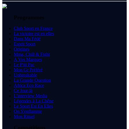
Programmes
Club Sport en France
La victoire est en elles
Dans Ma Fédé
Esprit Sport
Origines
Mma, Chill & Fight
A Vos Marques
Le P'tit Pac
Mon Gr Préféré
Unbreakable
La Grande Question
Africa Eco Race
Ce Jour-là
L'interview Media
Légendes à La Chêne
Le Sport Est En Elles
On S'enflamme
Mon Rituel
Compétitions