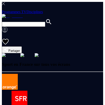
Programmes TV
Disciplines
Partager
Sport en France sur tous vos écrans