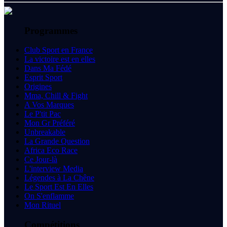
Programmes
Club Sport en France
La victoire est en elles
Dans Ma Fédé
Esprit Sport
Origines
Mma, Chill & Fight
A Vos Marques
Le P'tit Pac
Mon Gr Préféré
Unbreakable
La Grande Question
Africa Eco Race
Ce Jour-là
L'interview Media
Légendes à La Chêne
Le Sport Est En Elles
On S'enflamme
Mon Rituel
Compétitions