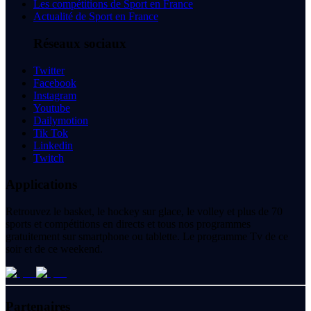
Les compétitions de Sport en France
Actualité de Sport en France
Réseaux sociaux
Twitter
Facebook
Instagram
Youtube
Dailymotion
Tik Tok
Linkedin
Twitch
Applications
Retrouvez le basket, le hockey sur glace, le volley et plus de 70
sports et compétitions en directs et tous nos programmes
gratuitement sur smartphone ou tablette. Le programme Tv de ce
soir et de ce weekend.
Partenaires