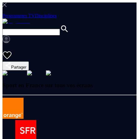
Programmes TV
Disciplines
Partager
Sport en France sur tous vos écrans