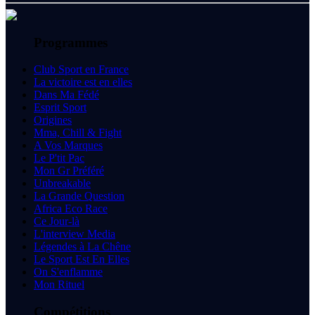
Programmes
Club Sport en France
La victoire est en elles
Dans Ma Fédé
Esprit Sport
Origines
Mma, Chill & Fight
A Vos Marques
Le P'tit Pac
Mon Gr Préféré
Unbreakable
La Grande Question
Africa Eco Race
Ce Jour-là
L'interview Media
Légendes à La Chêne
Le Sport Est En Elles
On S'enflamme
Mon Rituel
Compétitions