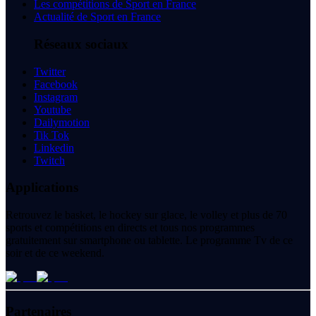
Les compétitions de Sport en France
Actualité de Sport en France
Réseaux sociaux
Twitter
Facebook
Instagram
Youtube
Dailymotion
Tik Tok
Linkedin
Twitch
Applications
Retrouvez le basket, le hockey sur glace, le volley et plus de 70
sports et compétitions en directs et tous nos programmes
gratuitement sur smartphone ou tablette. Le programme Tv de ce
soir et de ce weekend.
Partenaires